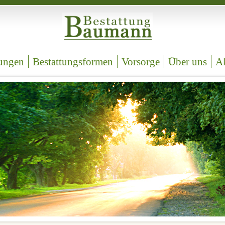
Bestattung
Baumann
tungen
Bestattungsformen
Vorsorge
Über uns
Ak
Bestattung
Ohlsdorf
und
Pinsdorf