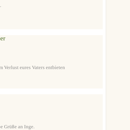
.
er
 Verlust eures Vaters entbieten
be Grüße an Inge.